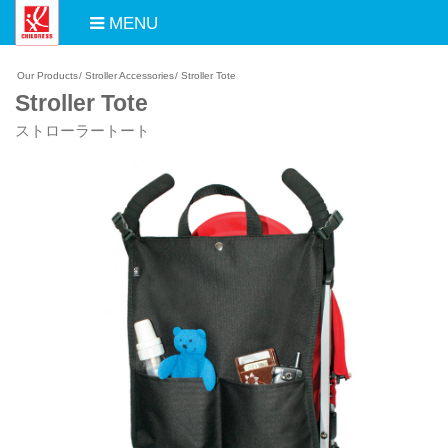
MENU
Our Products
/
Stroller Accessories
/
Stroller Tote
Stroller Tote
ストローラートート